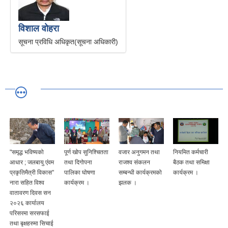
विशाल वाेहरा
सूचना प्रविधि अधिकृत(सूचना अधिकारी)
"समृद्ध भविष्यको
पूर्ण खोप सुनिश्चितता
वजार अनुगमन तथा
नियमित कर्मचारी
आधार ; जलबायु एंवम
तथा दिगोपना
राजश्व संकलन
बैठक तथा समिक्षा
प्रकृतिमैत्री विकास"
पालिका घोषणा
सम्बन्धी कार्यक्रमको
कार्यक्रम ।
नारा सहित विश्व
कार्यक्रम ।
झलक ।
वातावरण दिवस सन
२०२६ कार्यालय
परिसरमा सरसफाई
तथा बृक्षहरुमा सिचाई