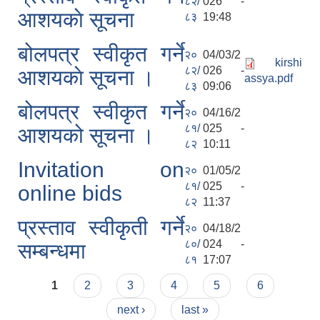
८२/
026 -
आशयकाे सूचना
८३
19:48
बोलपत्र स्वीकृत गर्ने
२०
04/03/2
kirshi
८२/
026 -
आशयकाे सूचना ।
assya.pdf
८३
09:06
बोलपत्र स्वीकृत गर्ने
२०
04/16/2
८१/
025 -
आशयको सूचना ।
८२
10:11
Invitation on
२०
01/05/2
८१/
025 -
online bids
८२
11:37
प्रस्ताव स्वीकृती गर्ने
२०
04/18/2
८०/
024 -
सम्बन्धमा
८१
17:07
Pages
1
2
3
4
5
6
next ›
last »