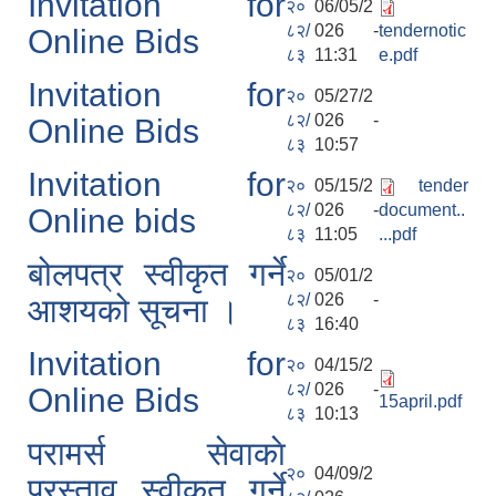
Invitation for
२०
06/05/2
८२/
026 -
tendernotic
Online Bids
८३
11:31
e.pdf
Invitation for
२०
05/27/2
८२/
026 -
Online Bids
८३
10:57
Invitation for
२०
05/15/2
tender
८२/
026 -
document..
Online bids
८३
11:05
...pdf
बोलपत्र स्वीकृत गर्ने
२०
05/01/2
८२/
026 -
आशयको सूचना ।
८३
16:40
Invitation for
२०
04/15/2
८२/
026 -
Online Bids
15april.pdf
८३
10:13
परामर्स सेवाकाे
२०
04/09/2
प्रस्ताव स्वीकृत गर्ने