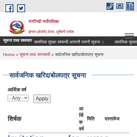
Skip to main content
रुन्टीगढी गाउँपालिका
झेनाम (होलेरी),रोल्पा ,लुम्बिनी प्रदेश
सूचना तथा समाचार
सामजिक सुरक्षा सम्बन्धी अत्यन्तै जरुरी सूचना ।
सामजिक सुरक्षा सम्ब
You are here
Home
»
सूचना तथा जानकारी
» सार्वजनिक खरिद/बोलपत्र सूचना
सार्वजनिक खरिद/बोलपत्र सूचना
आर्थिक वर्ष
आ
र्थि
शिर्षक
मिति
दस्तावेज
क
वर्ष