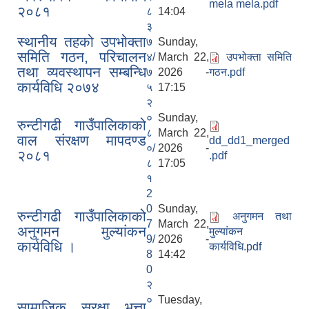
mela mela.pdf
२०८१
८
14:04
३
स्थानीय तहको उपभोक्ता
७
Sunday,
समिति गठन, परिचालन
४/
March 22,
उपभोक्ता समिति
तथा व्यवस्थापन सम्बन्धि
७
2026 -
गठन.pdf
कार्यविधि २०७४
५
17:15
२
०
Sunday,
रुन्टीगढी गाउँपालिकाको
८
March 22,
वाल संरक्षण मापदण्ड
dd_dd1_merged
०/
2026 -
२०८१
.pdf
८
17:05
१
2
0
Sunday,
रुन्टीगढी गाउँपालिकाको
अनुगमन तथा
7
March 22,
अनुगमन मुल्यांकन
मुल्यांकन
9/
2026 -
कार्यविधि ।
कार्यविधि.pdf
8
14:42
0
२
०
Tuesday,
सामाजिक सुरक्षा भत्ता