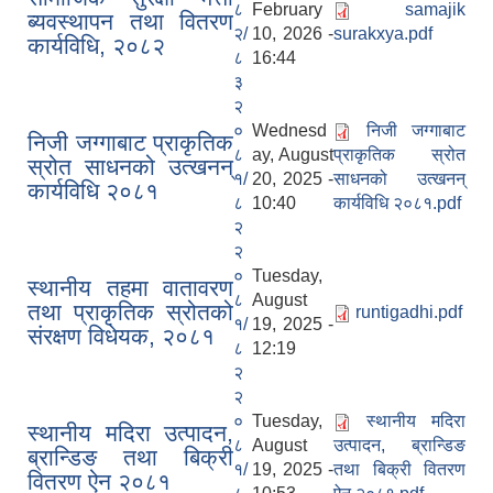
८
February
samajik
ब्यवस्थापन तथा वितरण
२/
10, 2026 -
surakxya.pdf
कार्यविधि, २०८२
८
16:44
३
२
०
Wednesd
निजी जग्गाबाट
निजी जग्गाबाट प्राकृतिक
८
ay, August
प्राकृतिक स्रोत
स्रोत साधनको उत्खनन्
१/
20, 2025 -
साधनको उत्खनन्
कार्यविधि २०८१
८
10:40
कार्यविधि २०८१.pdf
२
२
०
Tuesday,
स्थानीय तहमा वातावरण
८
August
तथा प्राकृतिक स्रोतको
runtigadhi.pdf
१/
19, 2025 -
संरक्षण विधेयक, २०८१
८
12:19
२
२
०
Tuesday,
स्थानीय मदिरा
स्थानीय मदिरा उत्पादन,
८
August
उत्पादन, ब्रान्डिङ
ब्रान्डिङ तथा बिक्री
१/
19, 2025 -
तथा बिक्री वितरण
वितरण ऐन २०८१