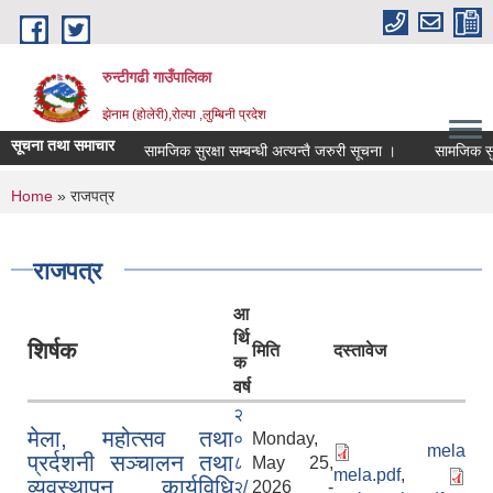
Skip to main content
रुन्टीगढी गाउँपालिका
झेनाम (होलेरी),रोल्पा ,लुम्बिनी प्रदेश
सूचना तथा समाचार
सामजिक सुरक्षा सम्बन्धी अत्यन्तै जरुरी सूचना ।
सामजिक सुरक्षा 
You are here
Home
» राजपत्र
राजपत्र
आ
र्थि
शिर्षक
मिति
दस्तावेज
क
वर्ष
२
मेला, महोत्सव तथा
०
Monday,
mela
प्रर्दशनी सञ्चालन तथा
८
May 25,
mela.pdf
,
व्यवस्थापन कार्यविधि
२/
2026 -