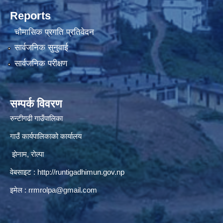
Reports
चौमासिक प्रगति प्रतिवेदन
सार्वजनिक सुनुवाई
सार्वजनिक परीक्षण
सम्पर्क विवरण
रुन्टीगढी गाउँपालिका
गाउँ कार्यपालिकाको कार्यालय
झेनाम, रोल्पा
वेबसाइट :
http://runtigadhimun.gov.np
इमेल :
rrmrolpa@gmail.com