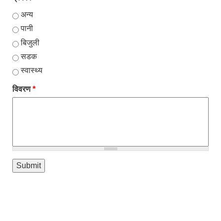
अन्य
पानी
बिजुली
सडक
स्वास्थ्य
विवरण
*