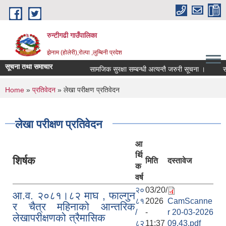
Skip to main content
रुन्टीगढी गाउँपालिका
झेनाम (होलेरी),रोल्पा ,लुम्बिनी प्रदेश
सूचना तथा समाचार
सामजिक सुरक्षा सम्बन्धी अत्यन्तै जरुरी सूचना ।
सामजि
You are here
Home
»
प्रतिवेदन
» लेखा परीक्षण प्रतिवेदन
लेखा परीक्षण प्रतिवेदन
आ
र्थि
शिर्षक
मिति
दस्तावेज
क
वर्ष
२०
03/20/
आ.व. २०८१।८२ माघ , फाल्गुन
८१
2026
CamScanne
र चैत्र महिनाको आन्तरिक
/
-
r 20-03-2026
लेखापरीक्षणको त्रैमासिक
८२
11:37
09.43.pdf