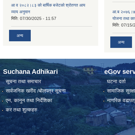
आ व २०८२।८३ को बार्षिक बजेटको श्रोतगत आय
व्याय अनुमान
आ.ब २०७६।७७ क
मिति:
07/30/2025 - 11:57
योजना तथा कार
मिति:
07/15/
अन्य
अन्य
Suchana Adhikari
eGov serv
सूचना तथा समाचार
घटना दर्ता
सार्वजनिक खरीद /बोलपत्र सूचना
सामाजिक सुरक्ष
एन, कानुन तथा निर्देशिका
नागरिक वडापत्
कर तथा शुल्कहरु