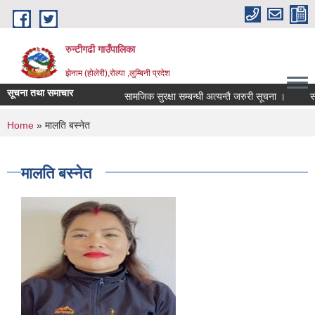
Skip to main content
रुन्टीगढी गाउँपालिका
झेनाम (होलेरी),रोल्पा ,लुम्बिनी प्रदेश
सूचना तथा समाचार
सामजिक सुरक्षा सम्बन्धी अत्यन्तै जरुरी सूचना ।
सामजि
You are here
Home
» मालति बस्नेत
मालति बस्नेत