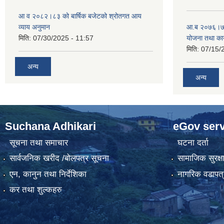
आ व २०८२।८३ को बार्षिक बजेटको श्रोतगत आय
व्याय अनुमान
आ.ब २०७६।७७ क
मिति:
07/30/2025 - 11:57
योजना तथा कार
मिति:
07/15/
अन्य
अन्य
Suchana Adhikari
eGov serv
सूचना तथा समाचार
घटना दर्ता
सार्वजनिक खरीद /बोलपत्र सूचना
सामाजिक सुरक्ष
एन, कानुन तथा निर्देशिका
नागरिक वडापत्
कर तथा शुल्कहरु