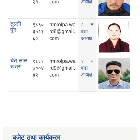
२१
com
अध्यक्ष
तुल्सी
९८६०
rrmrolpa.wa
८ न
पुन
३५८९
rd8@gmail.
वडा
६०
com
अध्यक्ष
चेत लाल
९८६९
rrmrolpa.wa
९ न
खत्री
७००४
rd9@gmail.
वडा
४२
com
अध्यक्ष
बजेट तथा कार्यक्रम