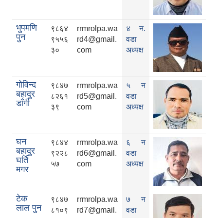
भुपमणि
९८६४
rrmrolpa.wa
४ न.
पुन
९५५६
rd4@gmail.
वडा
३०
com
अध्यक्ष
गोविन्द
९८४७
rrmrolpa.wa
५ न
बहादुर
८२६१
rd5@gmail.
वडा
डाँगी
३९
com
अध्यक्ष
घन
९८४४
rrmrolpa.wa
६ न
बहादुर
९२२८
rd6@gmail.
वडा
घर्ति
५७
com
अध्यक्ष
मगर
टेक
९८४७
rrmrolpa.wa
७ न
लाल पुन
८१०९
rd7@gmail.
वडा