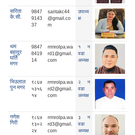
सरिता
9847
saritakc44
उपाध्य
के.सी.
9143
@gmail.co
क्ष
37
m
थम
9847
rrmrolpa.wa
१ न
बहादुर
8419
rd1@gmail.
वडा
घर्ति
14
com
अध्यक्ष
मगर
भिउलाल
९८६७
rrmrolpa.wa
२ न
पुन मगर
५३५६
rd2@gmail.
वडा
१४
com
अध्यक्ष
गणेश
९८६७
rrmrolpa.wa
३ न
गिरी
९३०२
rd3@gmail.
वडा
२४
com
अध्यक्ष