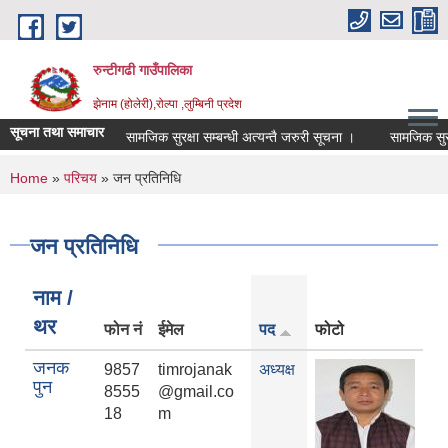
Skip to main content
रुन्टीगढी गाउँपालिका
झेनाम (होलेरी),रोल्पा ,लुम्बिनी प्रदेश
सूचना तथा समाचार
सामजिक सुरक्षा सम्बन्धी अत्यन्तै जरुरी सूचना ।
सामजिक सुरक्षा 
You are here
Home
»
परिचय
» जन प्रतिनिधि
जन प्रतिनिधि
नाम /
थर
फोन नं
ईमेल
पद
फोटो
जनक
9857
timrojanak
अध्यक्ष
पुन
8555
@gmail.co
18
m