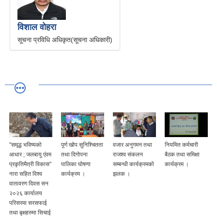
विशाल वाेहरा
सूचना प्रविधि अधिकृत(सूचना अधिकारी)
"समृद्ध भविष्यको
पूर्ण खोप सुनिश्चितता
वजार अनुगमन तथा
नियमित कर्मचारी
आधार ; जलबायु एंवम
तथा दिगोपना
राजश्व संकलन
बैठक तथा समिक्षा
प्रकृतिमैत्री विकास"
पालिका घोषणा
सम्बन्धी कार्यक्रमको
कार्यक्रम ।
नारा सहित विश्व
कार्यक्रम ।
झलक ।
वातावरण दिवस सन
२०२६ कार्यालय
परिसरमा सरसफाई
तथा बृक्षहरुमा सिचाई